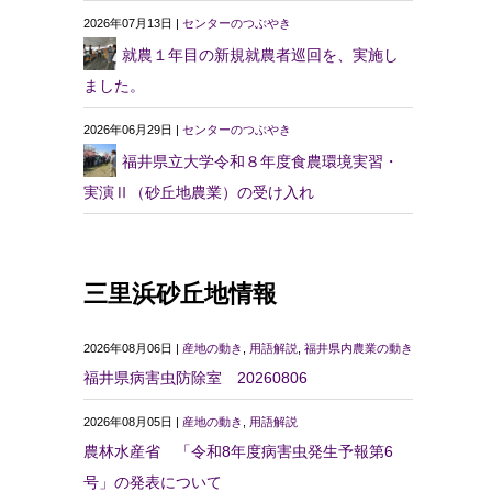
2026年07月13日 |
センターのつぶやき
就農１年目の新規就農者巡回を、実施し
ました。
2026年06月29日 |
センターのつぶやき
福井県立大学令和８年度食農環境実習・
実演Ⅱ（砂丘地農業）の受け入れ
三里浜砂丘地情報
2026年08月06日 |
産地の動き
,
用語解説
,
福井県内農業の動き
福井県病害虫防除室 20260806
2026年08月05日 |
産地の動き
,
用語解説
農林水産省 「令和8年度病害虫発生予報第6
号」の発表について