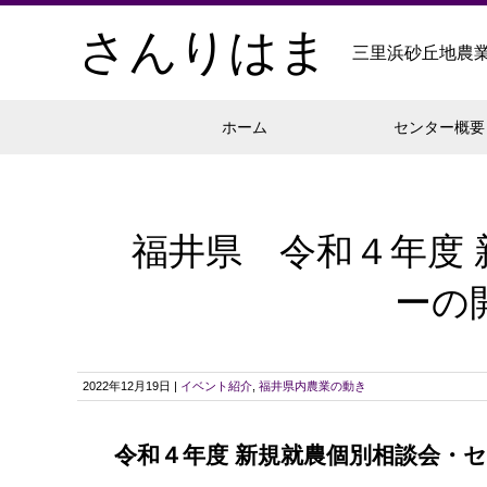
さんりはま
三里浜砂丘地農
ホーム
センター概要
福井県 令和４年度
ーの
2022年12月19日 |
イベント紹介
,
福井県内農業の動き
令和４年度 新規就農個別相談会・