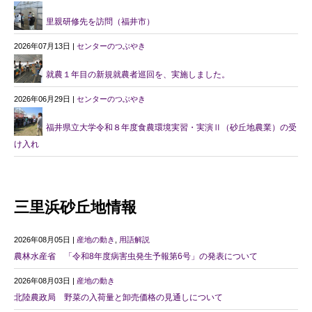
里親研修先を訪問（福井市）
2026年07月13日 |
センターのつぶやき
就農１年目の新規就農者巡回を、実施しました。
2026年06月29日 |
センターのつぶやき
福井県立大学令和８年度食農環境実習・実演Ⅱ（砂丘地農業）の受
け入れ
三里浜砂丘地情報
2026年08月05日 |
産地の動き
,
用語解説
農林水産省 「令和8年度病害虫発生予報第6号」の発表について
2026年08月03日 |
産地の動き
北陸農政局 野菜の入荷量と卸売価格の見通しについて