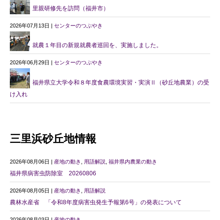
里親研修先を訪問（福井市）
2026年07月13日 |
センターのつぶやき
就農１年目の新規就農者巡回を、実施しました。
2026年06月29日 |
センターのつぶやき
福井県立大学令和８年度食農環境実習・実演Ⅱ（砂丘地農業）の受
け入れ
三里浜砂丘地情報
2026年08月06日 |
産地の動き
,
用語解説
,
福井県内農業の動き
福井県病害虫防除室 20260806
2026年08月05日 |
産地の動き
,
用語解説
農林水産省 「令和8年度病害虫発生予報第6号」の発表について
2026年08月03日 |
産地の動き