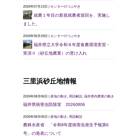
2026年07月13日 |
センターのつぶやき
就農１年目の新規就農者巡回を、実施し
ました。
2026年06月29日 |
センターのつぶやき
福井県立大学令和８年度食農環境実習・
実演Ⅱ（砂丘地農業）の受け入れ
三里浜砂丘地情報
2026年08月06日 |
産地の動き
,
用語解説
,
福井県内農業の動き
福井県病害虫防除室 20260806
2026年08月05日 |
産地の動き
,
用語解説
農林水産省 「令和8年度病害虫発生予報第6
号」の発表について