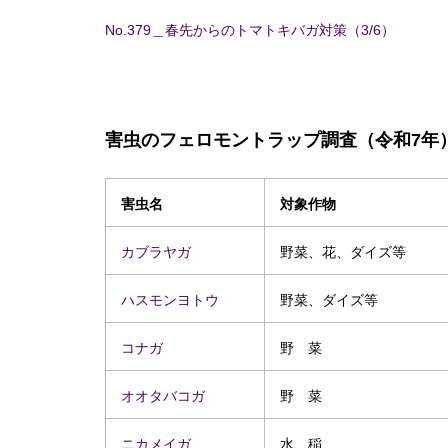
No.379＿春先からのトマトキバガ対策（3/6）
害虫のフェロモントラップ調査（令和7年
害虫名
対象作物
カブラヤガ
野菜、花、ダイズ等
ハスモンヨトウ
野菜、ダイズ等
コナガ
野 菜
オオタバコガ
野 菜
ニカメイガ
水 稲