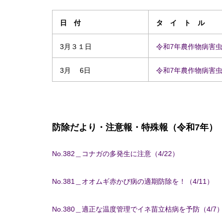
日 付
タ イ ト ル
3月３１日
令和7年農作物病害
3月 6日
令和7年農作物病害
防除だより・注意報・特殊報（令和7年）
No.382＿コナガの多発生に注意（4/22）
No.381＿オオムギ赤かび病の適期防除を！（4/11）
No.380＿適正な温度管理でイネ苗立枯病を予防（4/7