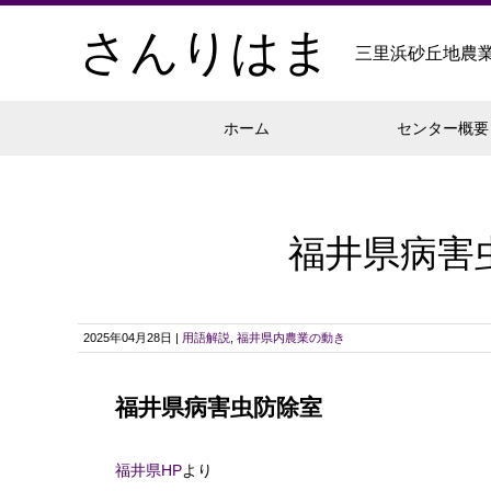
さんりはま
三里浜砂丘地農
ホーム
センター概要
福井県病害虫
2025年04月28日 |
用語解説
,
福井県内農業の動き
福井県病害虫防除室
福井県HP
より