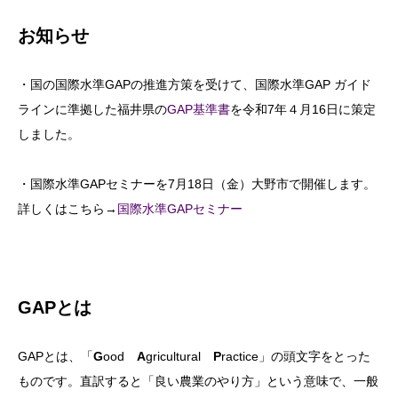
お知らせ
・国の国際水準GAPの推進方策を受けて、国際水準GAP ガイド
ラインに準拠した福井県の
GAP基準書
を令和7年４月16日に策定
しました。
・国際水準GAPセミナーを7月18日（金）大野市で開催します。
詳しくはこちら→
国際水準GAPセミナー
GAPとは
GAPとは、「
G
ood
A
gricultural
P
ractice」の頭文字をとった
ものです。直訳すると「良い農業のやり方」という意味で、一般