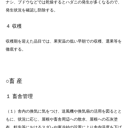
ナシ、ブドウなどでは乾燥するとハダニの発生が多くなるので、
発生状況を確認し防除する。
４ 収穫
収穫期を迎えた品目では、果実温の低い早朝での収穫、選果等を
徹底する。
○畜 産
１ 畜舎管理
（１）舎内の換気に気をつけ、送風機や換気扇の活用を図るとと
もに、状況に応じ、屋根や畜舎周辺への散水、屋根への石灰塗
布、軒先等におけるスダレや寒冷紗の設置により舎内温度を下げ