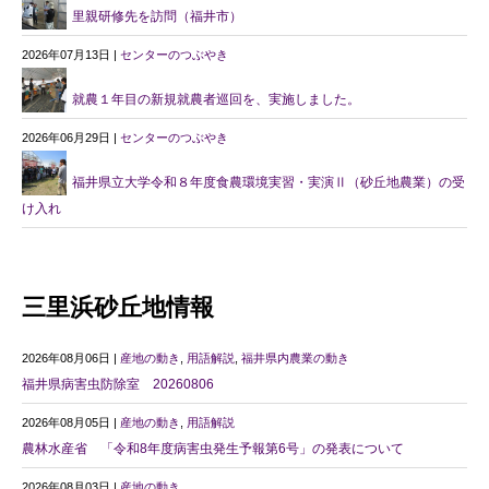
里親研修先を訪問（福井市）
2026年07月13日 |
センターのつぶやき
就農１年目の新規就農者巡回を、実施しました。
2026年06月29日 |
センターのつぶやき
福井県立大学令和８年度食農環境実習・実演Ⅱ（砂丘地農業）の受
け入れ
三里浜砂丘地情報
2026年08月06日 |
産地の動き
,
用語解説
,
福井県内農業の動き
福井県病害虫防除室 20260806
2026年08月05日 |
産地の動き
,
用語解説
農林水産省 「令和8年度病害虫発生予報第6号」の発表について
2026年08月03日 |
産地の動き