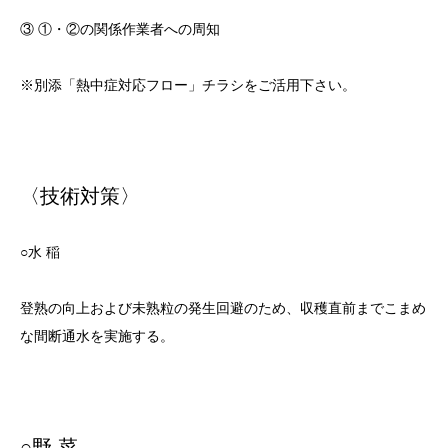
③ ①・②の関係作業者への周知
※別添「熱中症対応フロー」チラシをご活用下さい。
〈技術対策〉
○水 稲
登熟の向上および未熟粒の発生回避のため、収穫直前までこまめ
な間断通水を実施する。
○野 菜