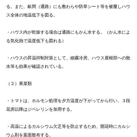
る。また、畝間（通路）にも敷わらや防草シート等を被覆しハウ
ス全体の地温低下を図る。
・ハウス内が乾燥する場合は通路にもかん水する。（かん水によ
る気化熱で温度低下も図れる）
・ハウスの昇温抑制対策として、細霧冷房、ハウス屋根部への散
水等も効果が確認されている。
（２）果菜類
・トマトは、ホルモン処理を夕方温度が下がってから行い、３段
花房以降はジベレリンを加用する。
・高温によるカルシウム欠乏等を防止するため、開花時にカルシ
ウム剤を葉面散布する。