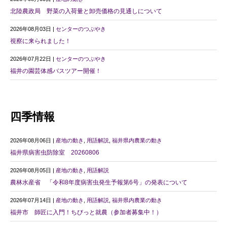
北陸農政局 野菜の入荷量と卸売価格の見通しについて
2026年08月03日 |
センターのつぶやき
視察に来られました！
2026年07月22日 |
センターのつぶやき
福井の園芸体感バスツアー開催！
四季情報
2026年08月06日 |
産地の動き
,
用語解説
,
福井県内農業の動き
福井県病害虫防除室 20260806
2026年08月05日 |
産地の動き
,
用語解説
農林水産省 「令和8年度病害虫発生予報第6号」の発表について
2026年07月14日 |
産地の動き
,
用語解説
,
福井県内農業の動き
福井市 師匠に入門！ちびっと就農（参加者募集中！）