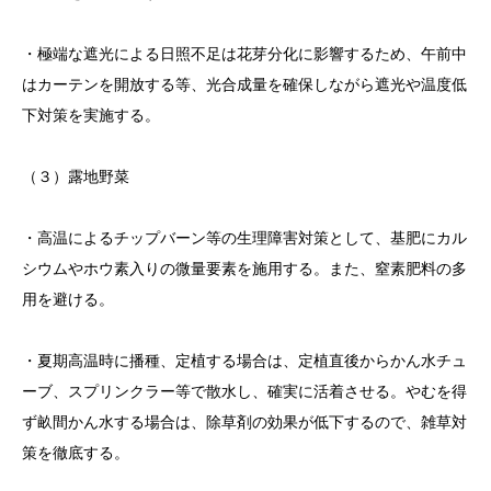
・極端な遮光による日照不足は花芽分化に影響するため、午前中
はカーテンを開放する等、光合成量を確保しながら遮光や温度低
下対策を実施する。
（３）露地野菜
・高温によるチップバーン等の生理障害対策として、基肥にカル
シウムやホウ素入りの微量要素を施用する。また、窒素肥料の多
用を避ける。
・夏期高温時に播種、定植する場合は、定植直後からかん水チュ
ーブ、スプリンクラー等で散水し、確実に活着させる。やむを得
ず畝間かん水する場合は、除草剤の効果が低下するので、雑草対
策を徹底する。