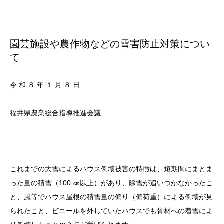
園芸施設や農作物などの雪害防止対策につい
て
令 和 ８ 年 １ 月 ８ 日
福井県農業総合指導推進会議
これまでの大雪によるハウス倒壊被害の特徴は、短期間にまとま
った量の積雪（100 ㎝以上）があり、除雪が追いつかなかったこ
と、風等でハウス屋根の積雪量の偏り（偏荷重）による倒壊が見
られたこと、ビニールを外していたハウスでも骨材への着雪によ