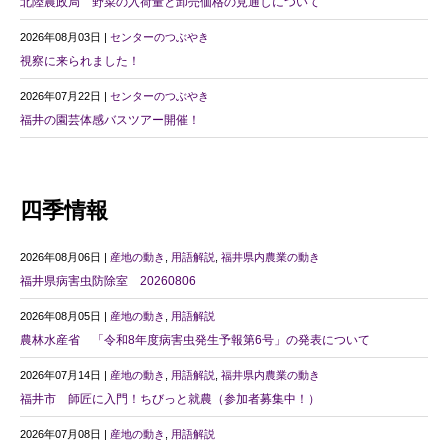
北陸農政局 野菜の入荷量と卸売価格の見通しについて
2026年08月03日 |
センターのつぶやき
視察に来られました！
2026年07月22日 |
センターのつぶやき
福井の園芸体感バスツアー開催！
四季情報
2026年08月06日 |
産地の動き
,
用語解説
,
福井県内農業の動き
福井県病害虫防除室 20260806
2026年08月05日 |
産地の動き
,
用語解説
農林水産省 「令和8年度病害虫発生予報第6号」の発表について
2026年07月14日 |
産地の動き
,
用語解説
,
福井県内農業の動き
福井市 師匠に入門！ちびっと就農（参加者募集中！）
2026年07月08日 |
産地の動き
,
用語解説