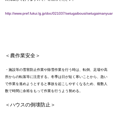
http://www.pref.fukui.lg.jp/doc/021037/setugaibousi/setugaimanyuar
＜農作業安全＞
・施設等の雪害防止作業や除雪作業を行う時は、転倒、足場や高
所からの転落等に注意する。冬季は日が短く寒いことから、急い
で作業を進めようとすると事故を起こしやすくなるため、複数人
数で時間に余裕をもって作業を行うよう努める。
＜ハウスの倒壊防止＞