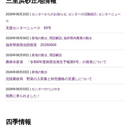
三里浜砂丘地情報
2026年08月10日 |
センターからのお知らせ
,
センターの活動紹介
,
センターニュー
ス
支援センターニュース 69号
2026年08月06日 |
産地の動き
,
用語解説
,
福井県内農業の動き
福井県病害虫防除室 20260806
2026年08月05日 |
産地の動き
,
用語解説
農林水産省 「令和8年度病害虫発生予報第6号」の発表について
2026年08月03日 |
産地の動き
北陸農政局 野菜の入荷量と卸売価格の見通しについて
2026年08月03日 |
センターのつぶやき
視察に来られました！
四季情報