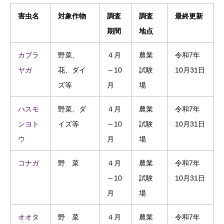
害虫名
対象作物
調査
調査
最終更新
期間
地点
カブラ
野菜、
４月
農業
令和7年
ヤガ
花、ダイ
～10
試験
10月31日
ズ等
月
場
ハスモ
野菜、ダ
４月
農業
令和7年
ンヨト
イズ等
～10
試験
10月31日
ウ
月
場
コナガ
野 菜
４月
農業
令和7年
～10
試験
10月31日
月
場
オオタ
野 菜
４月
農業
令和7年