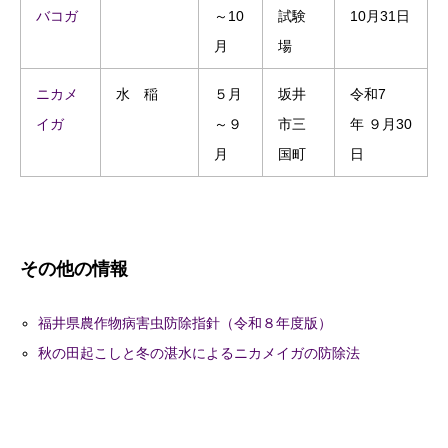
バコガ
～10
試験
10月31日
月
場
ニカメ
水 稲
５月
坂井
令和7
イガ
～９
市三
年 ９月30
月
国町
日
その他の情報
福井県農作物病害虫防除指針（令和８年度版）
秋の田起こしと冬の湛水によるニカメイガの防除法