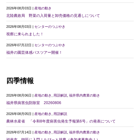
2026年08月03日 |
産地の動き
北陸農政局 野菜の入荷量と卸売価格の見通しについて
2026年08月03日 |
センターのつぶやき
視察に来られました！
2026年07月22日 |
センターのつぶやき
福井の園芸体感バスツアー開催！
四季情報
2026年08月06日 |
産地の動き
,
用語解説
,
福井県内農業の動き
福井県病害虫防除室 20260806
2026年08月05日 |
産地の動き
,
用語解説
農林水産省 「令和8年度病害虫発生予報第6号」の発表について
2026年07月14日 |
産地の動き
,
用語解説
,
福井県内農業の動き
福井市 師匠に入門！ちびっと就農（参加者募集中！）