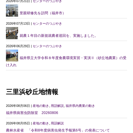
2026年07月21日 |
センターのつぶやき
里親研修先を訪問（福井市）
2026年07月13日 |
センターのつぶやき
就農１年目の新規就農者巡回を、実施しました。
2026年06月29日 |
センターのつぶやき
福井県立大学令和８年度食農環境実習・実演Ⅱ（砂丘地農業）の受
け入れ
三里浜砂丘地情報
2026年08月06日 |
産地の動き
,
用語解説
,
福井県内農業の動き
福井県病害虫防除室 20260806
2026年08月05日 |
産地の動き
,
用語解説
農林水産省 「令和8年度病害虫発生予報第6号」の発表について