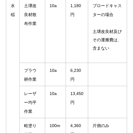
水
土壌改
10a
1,180
ブロードキャス
稲
良材散
円
ターの場合
布作業
土壌改良材及び
その運搬費は、
含まない
プラウ
10a
6,230
耕作業
円
レーザ
10a
13,450
ー均平
円
作業
畦塗り
100m
4,360
片側のみ