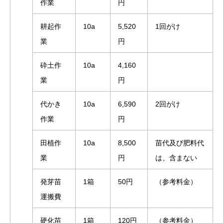
作業
円
耕起作
10a
5,520
1回がけ
業
円
砕土作
10a
4,160
業
円
代かき
10a
6,590
2回がけ
作業
円
田植作
10a
8,500
苗代及び肥料代
業
円
は、含まない
発芽苗
1箱
50円
（参考料金）
運搬費
硬化苗
1箱
120円
（参考料金）