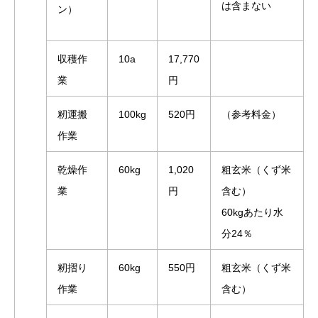
は含まない
ン）
収穫作
10a
17,770
業
円
籾運搬
100kg
520円
（参考料金）
作業
乾燥作
60kg
1,020
粗玄米（くず米
業
円
含む）
60kgあたり水
分24％
籾摺り
60kg
550円
粗玄米（くず米
作業
含む）