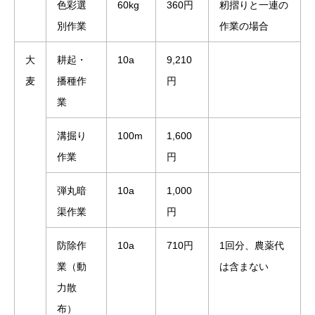
色彩選
60kg
360円
籾摺りと一連の
別作業
作業の場合
大
耕起・
10a
9,210
麦
播種作
円
業
溝掘り
100m
1,600
作業
円
弾丸暗
10a
1,000
渠作業
円
防除作
10a
710円
1回分、農薬代
業（動
は含まない
力散
布）