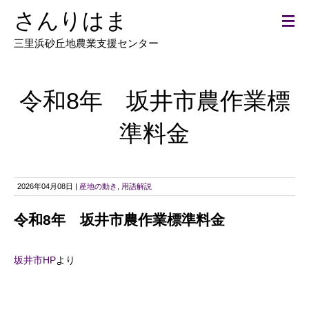
さんりはま
三里浜砂丘地農業支援センター
令和8年 坂井市農作業標
準料金
2026年04月08日 |
産地の動き
,
用語解説
令和8年 坂井市農作業標準料金
坂井市HP
より