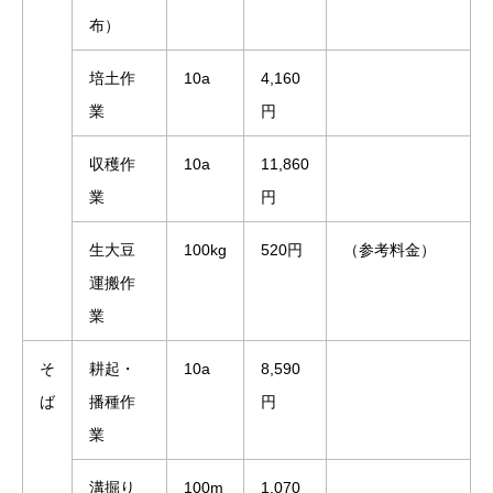
布）
培土作
10a
4,160
業
円
収穫作
10a
11,860
業
円
生大豆
100kg
520円
（参考料金）
運搬作
業
そ
耕起・
10a
8,590
ば
播種作
円
業
溝掘り
100m
1,070