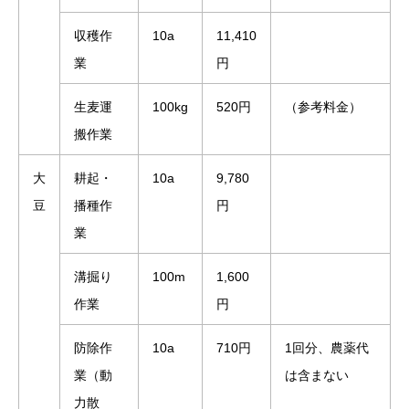
収穫作
10a
11,410
業
円
生麦運
100kg
520円
（参考料金）
搬作業
大
耕起・
10a
9,780
豆
播種作
円
業
溝掘り
100m
1,600
作業
円
防除作
10a
710円
1回分、農薬代
業（動
は含まない
力散