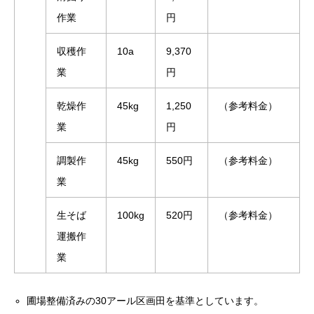
作業
円
収穫作
10a
9,370
業
円
乾燥作
45kg
1,250
（参考料金）
業
円
調製作
45kg
550円
（参考料金）
業
生そば
100kg
520円
（参考料金）
運搬作
業
圃場整備済みの30アール区画田を基準としています。