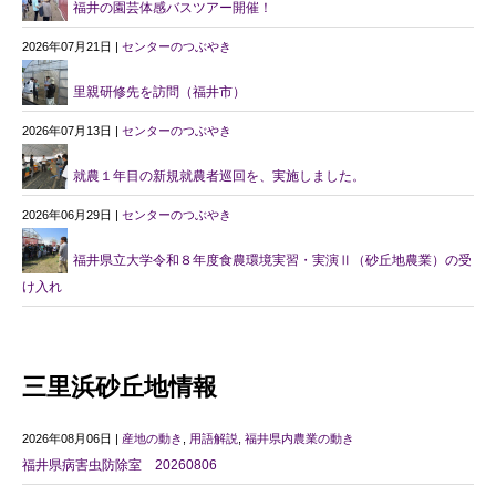
福井の園芸体感バスツアー開催！
2026年07月21日 |
センターのつぶやき
里親研修先を訪問（福井市）
2026年07月13日 |
センターのつぶやき
就農１年目の新規就農者巡回を、実施しました。
2026年06月29日 |
センターのつぶやき
福井県立大学令和８年度食農環境実習・実演Ⅱ（砂丘地農業）の受
け入れ
三里浜砂丘地情報
2026年08月06日 |
産地の動き
,
用語解説
,
福井県内農業の動き
福井県病害虫防除室 20260806