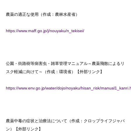
農薬の適正な使用（作成：農林水産省）
https://www.maff.go.jp/j/nouyaku/n_tekisei/
公園・街路樹等病害虫・雑草管理マニュアル～農薬飛散によるリ
スク軽減に向けて～（作成：環境省）【外部リンク】
https://www.env.go.jp/water/dojo/noyaku/hisan_risk/manual1_kanri.
農薬中毒の症状と治療法について（作成：クロップライフジャパ
ン）【外部リンク】