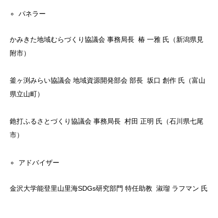
パネラー
かみきた地域むらづくり協議会 事務局長 椿 一雅 氏（新潟県見
附市）
釜ヶ渕みらい協議会 地域資源開発部会 部長 坂口 創作 氏（富山
県立山町）
釶打ふるさとづくり協議会 事務局長 村田 正明 氏（石川県七尾
市）
アドバイザー
金沢大学能登里山里海SDGs研究部門 特任助教 淑瑠 ラフマン 氏