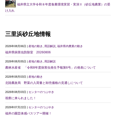
福井県立大学令和８年度食農環境実習・実演Ⅱ（砂丘地農業）の受
け入れ
三里浜砂丘地情報
2026年08月06日 |
産地の動き
,
用語解説
,
福井県内農業の動き
福井県病害虫防除室 20260806
2026年08月05日 |
産地の動き
,
用語解説
農林水産省 「令和8年度病害虫発生予報第6号」の発表について
2026年08月03日 |
産地の動き
北陸農政局 野菜の入荷量と卸売価格の見通しについて
2026年08月03日 |
センターのつぶやき
視察に来られました！
2026年07月22日 |
センターのつぶやき
福井の園芸体感バスツアー開催！