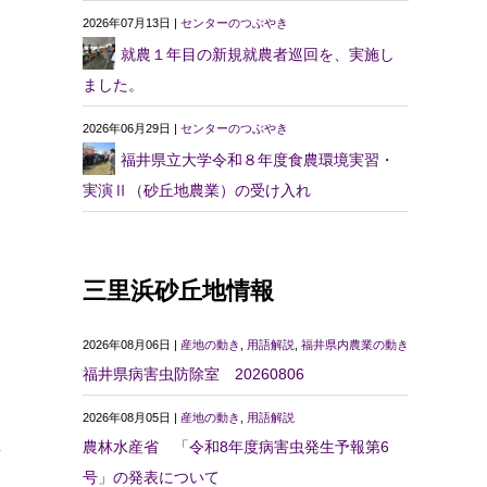
2026年07月13日 |
センターのつぶやき
就農１年目の新規就農者巡回を、実施し
ました。
2026年06月29日 |
センターのつぶやき
福井県立大学令和８年度食農環境実習・
実演Ⅱ（砂丘地農業）の受け入れ
三里浜砂丘地情報
2026年08月06日 |
産地の動き
,
用語解説
,
福井県内農業の動き
福井県病害虫防除室 20260806
2026年08月05日 |
産地の動き
,
用語解説
農林水産省 「令和8年度病害虫発生予報第6
第
号」の発表について