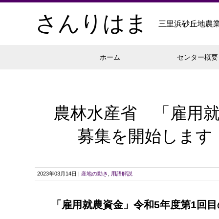
さんりはま
三里浜砂丘地農
ホーム
センター概要
農林水産省 「雇用就
募集を開始します
2023年03月14日 |
産地の動き
,
用語解説
「雇用就農資金」令和5年度第1回