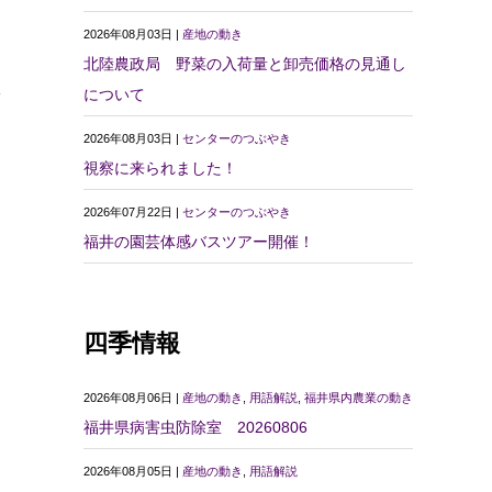
2026年08月03日 |
産地の動き
北陸農政局 野菜の入荷量と卸売価格の見通し
い
について
2026年08月03日 |
センターのつぶやき
視察に来られました！
2026年07月22日 |
センターのつぶやき
福井の園芸体感バスツアー開催！
四季情報
2026年08月06日 |
産地の動き
,
用語解説
,
福井県内農業の動き
福井県病害虫防除室 20260806
2026年08月05日 |
産地の動き
,
用語解説