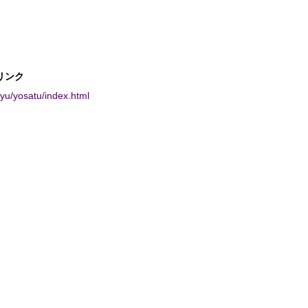
リンク
cyu/yosatu/index.html