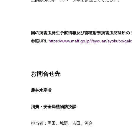
国の病害虫発生予察情報及び都道府県病害虫防除所の
参照URL:
https://www.maff.go.jp/j/syouan/syokubo/gai
お問合せ先
農林水産省
消費・安全局植物防疫課
担当者：岡田、城野、吉田、河合