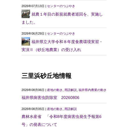
2026年07月13日 |
センターのつぶやき
就農１年目の新規就農者巡回を、実施し
ました。
2026年06月29日 |
センターのつぶやき
福井県立大学令和８年度食農環境実習・
実演Ⅱ（砂丘地農業）の受け入れ
三里浜砂丘地情報
2026年08月06日 |
産地の動き
,
用語解説
,
福井県内農業の動き
福井県病害虫防除室 20260806
2026年08月05日 |
産地の動き
,
用語解説
農林水産省 「令和8年度病害虫発生予報第6
号」の発表について