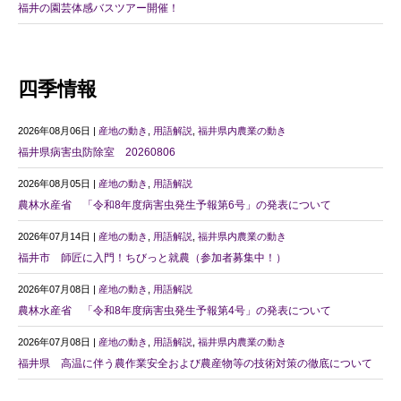
福井の園芸体感バスツアー開催！
四季情報
2026年08月06日 |
産地の動き
,
用語解説
,
福井県内農業の動き
福井県病害虫防除室 20260806
2026年08月05日 |
産地の動き
,
用語解説
農林水産省 「令和8年度病害虫発生予報第6号」の発表について
2026年07月14日 |
産地の動き
,
用語解説
,
福井県内農業の動き
福井市 師匠に入門！ちびっと就農（参加者募集中！）
2026年07月08日 |
産地の動き
,
用語解説
農林水産省 「令和8年度病害虫発生予報第4号」の発表について
2026年07月08日 |
産地の動き
,
用語解説
,
福井県内農業の動き
福井県 高温に伴う農作業安全および農産物等の技術対策の徹底について