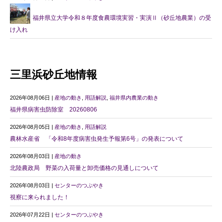
福井県立大学令和８年度食農環境実習・実演Ⅱ（砂丘地農業）の受
け入れ
三里浜砂丘地情報
2026年08月06日 |
産地の動き
,
用語解説
,
福井県内農業の動き
福井県病害虫防除室 20260806
2026年08月05日 |
産地の動き
,
用語解説
農林水産省 「令和8年度病害虫発生予報第6号」の発表について
2026年08月03日 |
産地の動き
北陸農政局 野菜の入荷量と卸売価格の見通しについて
2026年08月03日 |
センターのつぶやき
視察に来られました！
2026年07月22日 |
センターのつぶやき