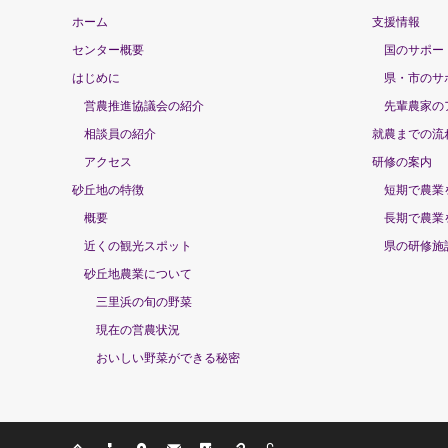
ホーム
支援情報
センター概要
国のサポー
はじめに
県・市のサ
営農推進協議会の紹介
先輩農家の
相談員の紹介
就農までの流
アクセス
研修の案内
砂丘地の特徴
短期で農業
概要
長期で農業
近くの観光スポット
県の研修施
砂丘地農業について
三里浜の旬の野菜
現在の営農状況
おいしい野菜ができる秘密