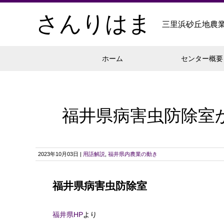
さんりはま
三里浜砂丘地農
ホーム
センター概要
福井県病害虫防除室か
2023年10月03日 |
用語解説
,
福井県内農業の動き
福井県病害虫防除室
福井県HP
より