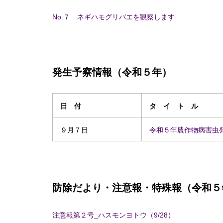
No.７ ネギハモグリバエを観察します
発生予察情報（令和５年）
日 付
タ イ ト ル
９月７日
令和５年農作物病害虫
防除だより・注意報・特殊報（令和５
注意報第２号_ハスモンヨトウ（9/28）