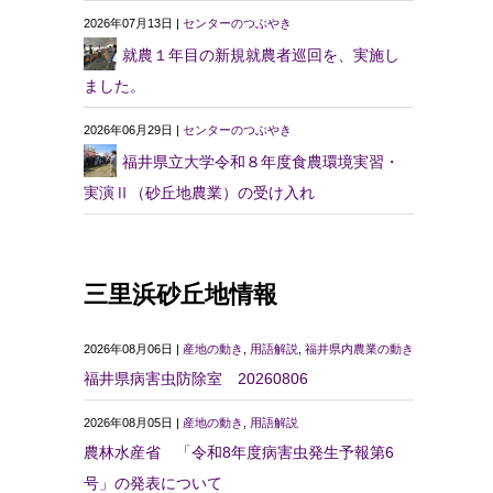
2026年07月13日 |
センターのつぶやき
就農１年目の新規就農者巡回を、実施し
ました。
2026年06月29日 |
センターのつぶやき
福井県立大学令和８年度食農環境実習・
実演Ⅱ（砂丘地農業）の受け入れ
三里浜砂丘地情報
2026年08月06日 |
産地の動き
,
用語解説
,
福井県内農業の動き
福井県病害虫防除室 20260806
2026年08月05日 |
産地の動き
,
用語解説
農林水産省 「令和8年度病害虫発生予報第6
号」の発表について