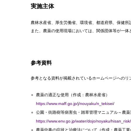
実施主体
農林水産省、厚生労働省、環境省、都道府県、保健所
また、農薬の使用現場においては、関係団体等が一体
参考資料
参考となる資料が掲載されているホームページへのリ
農薬の適正な使用（作成：農林水産省）
https://www.maff.go.jp/j/nouyaku/n_tekisei/
公園・街路樹等病害虫・雑草管理マニュアル～農薬
https://www.env.go.jp/water/dojo/noyaku/hisan_ris
農薬中毒の症状と治療法について（作成：農薬工業