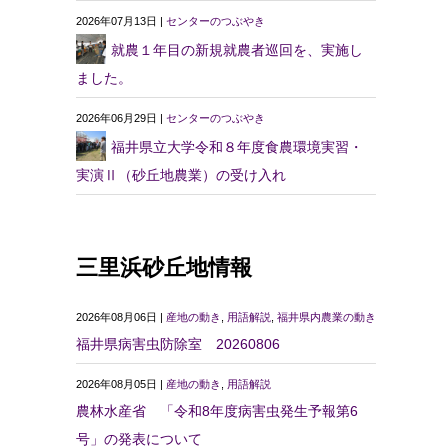
2026年07月13日 |
センターのつぶやき
就農１年目の新規就農者巡回を、実施し
ました。
2026年06月29日 |
センターのつぶやき
福井県立大学令和８年度食農環境実習・
実演Ⅱ（砂丘地農業）の受け入れ
三里浜砂丘地情報
2026年08月06日 |
産地の動き
,
用語解説
,
福井県内農業の動き
福井県病害虫防除室 20260806
2026年08月05日 |
産地の動き
,
用語解説
農林水産省 「令和8年度病害虫発生予報第6
号」の発表について