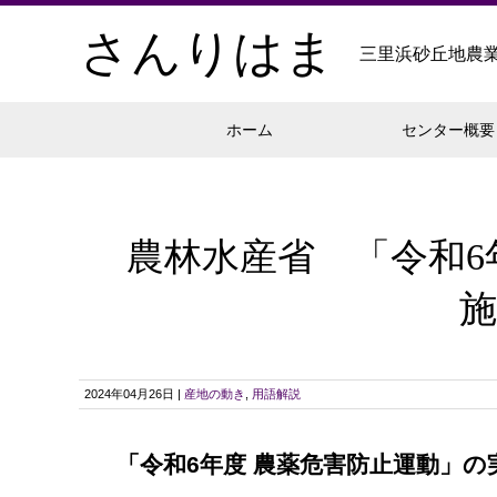
さんりはま
三里浜砂丘地農
ホーム
センター概要
農林水産省 「令和6
2024年04月26日 |
産地の動き
,
用語解説
「令和6年度 農薬危害防止運動」の