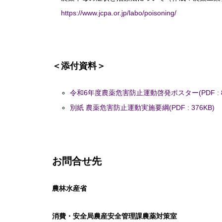
https://www.jcpa.or.jp/labo/poisoning/
＜添付資料＞
令和6年度農薬危害防止運動啓発ポスター(PDF : 8,
別紙 農薬危害防止運動実施要綱(PDF : 376KB)
お問合せ先
農林水産省
消費・安全局農産安全管理課農薬対策室