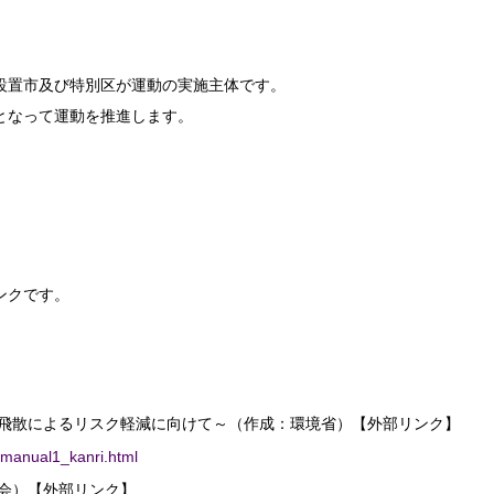
設置市及び特別区が運動の実施主体です。
となって運動を推進します。
ンクです。
飛散によるリスク軽減に向けて～（作成：環境省）【外部リンク】
k/manual1_kanri.html
会）【外部リンク】