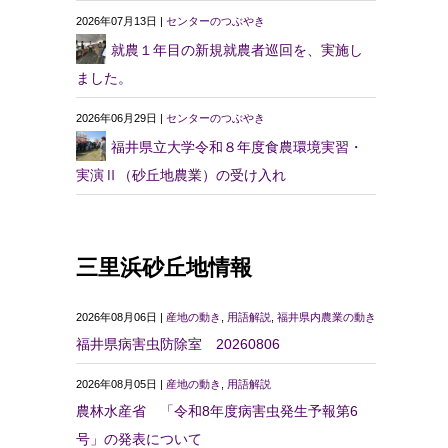
2026年07月13日 |
センターのつぶやき
就農１年目の新規就農者巡回を、実施し
ました。
2026年06月29日 |
センターのつぶやき
福井県立大学令和８年度食農環境実習・
実演Ⅱ（砂丘地農業）の受け入れ
三里浜砂丘地情報
2026年08月06日 |
産地の動き
,
用語解説
,
福井県内農業の動き
福井県病害虫防除室 20260806
2026年08月05日 |
産地の動き
,
用語解説
農林水産省 「令和8年度病害虫発生予報第6
号」の発表について