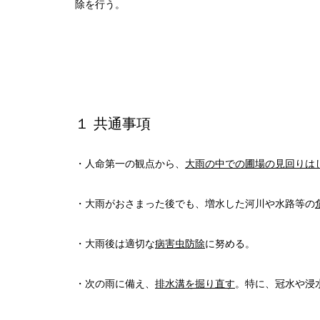
除を行う。
１ 共通事項
・人命第一の観点から、
大雨の中での圃場の見回りは
・大雨がおさまった後でも、増水した河川や水路等の
・大雨後は適切な
病害虫防除
に努める。
・次の雨に備え、
排水溝を掘り直す
。特に、冠水や浸