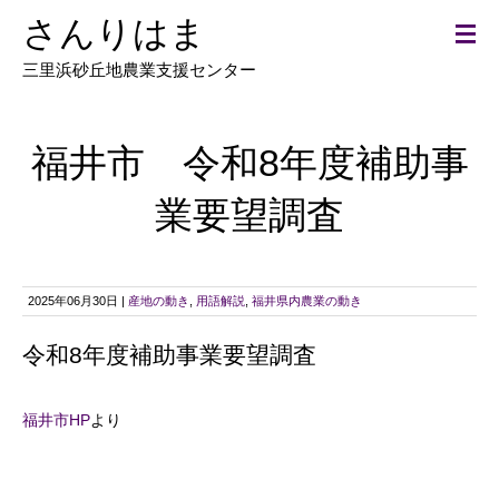
さんりはま
三里浜砂丘地農業支援センター
福井市 令和8年度補助事
業要望調査
2025年06月30日 |
産地の動き
,
用語解説
,
福井県内農業の動き
令和8年度補助事業要望調査
福井市HP
より