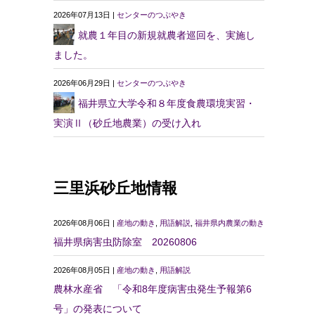
2026年07月13日 |
センターのつぶやき
就農１年目の新規就農者巡回を、実施し
ました。
2026年06月29日 |
センターのつぶやき
福井県立大学令和８年度食農環境実習・
実演Ⅱ（砂丘地農業）の受け入れ
三里浜砂丘地情報
2026年08月06日 |
産地の動き
,
用語解説
,
福井県内農業の動き
福井県病害虫防除室 20260806
2026年08月05日 |
産地の動き
,
用語解説
農林水産省 「令和8年度病害虫発生予報第6
号」の発表について